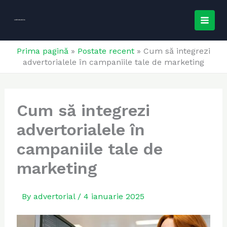
Skip
MAI
to
e-
Advertorial.ro
MEN
content
Prima pagină
»
Postate recent
»
Cum să integrezi
advertorialele în campaniile tale de marketing
Cum să integrezi
advertorialele în
campaniile tale de
marketing
By
advertorial
/
4 ianuarie 2025