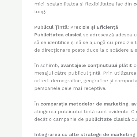
mici, scalabilitatea și flexibilitatea fac din
c
lung.
Publicul Țintă: Precizie și Eficiență
Publicitatea clasică
se adresează adesea unu
să se identifice și să se ajungă cu precizi
de direcționare poate duce la o scădere a ef
În schimb,
avantajele conținutului plătit
co
mesajul către publicul țintă. Prin utilizare
criterii demografice, geografice și comport
persoanele cele mai receptive.
În
comparația metodelor de marketing
,
av
atingerea publicului țintă sunt evidente. O
decât o campanie de
publicitate clasică
cu
Integrarea cu alte strategii de marketing