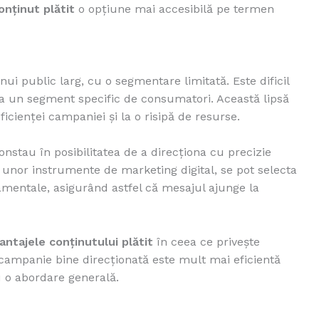
onținut plătit
o opțiune mai accesibilă pe termen
i public larg, cu o segmentare limitată. Este dificil
e la un segment specific de consumatori. Această lipsă
icienței campaniei și la o risipă de resurse.
nstau în posibilitatea de a direcționa cu precizie
a unor instrumente de marketing digital, se pot selecta
amentale, asigurând astfel că mesajul ajunge la
antajele conținutului plătit
în ceea ce privește
 campanie bine direcționată este mult mai eficientă
 o abordare generală.