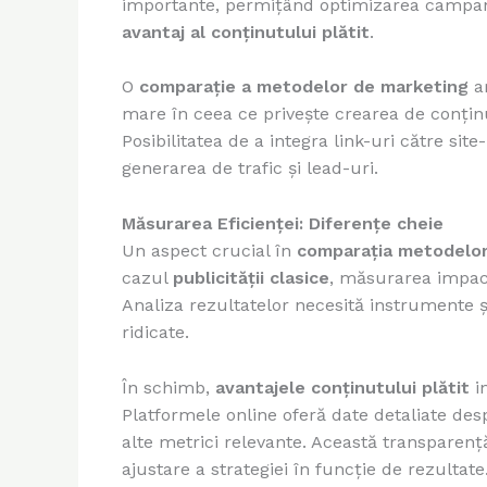
importante, permițând optimizarea campaniei
avantaj al conținutului plătit
.
O
comparație a metodelor de marketing
ar
mare în ceea ce privește crearea de conținu
Posibilitatea de a integra link-uri către si
generarea de trafic și lead-uri.
Măsurarea Eficienței: Diferențe cheie
Un aspect crucial în
comparația metodelor
cazul
publicității clasice
, măsurarea impact
Analiza rezultatelor necesită instrumente ș
ridicate.
În schimb,
avantajele conținutului plătit
in
Platformele online oferă date detaliate desp
alte metrici relevante. Această transparen
ajustare a strategiei în funcție de rezultate