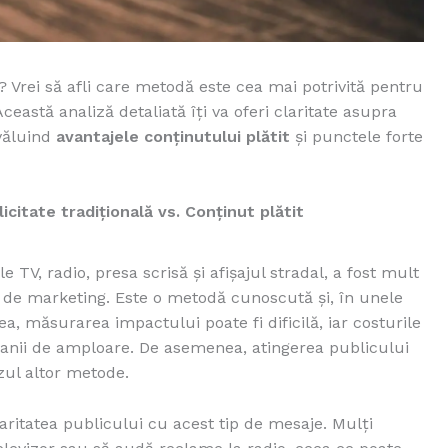
? Vrei să afli care metodă este cea mai potrivită pentru
ceastă analiză detaliată îți va oferi claritate asupra
văluind
avantajele conținutului plătit
și punctele forte
itate tradițională vs. Conținut plătit
e TV, radio, presa scrisă și afișajul stradal, a fost mult
 de marketing. Este o metodă cunoscută și, în unele
ea, măsurarea impactului poate fi dificilă, iar costurile
mpanii de amploare. De asemenea, atingerea publicului
zul altor metode.
aritatea publicului cu acest tip de mesaje. Mulți