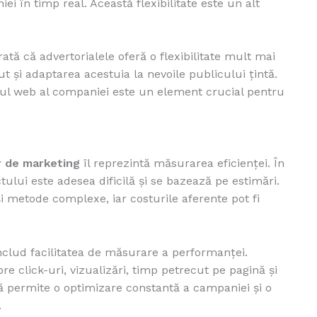
 în timp real. Această flexibilitate este un alt
ată că advertorialele oferă o flexibilitate mult mai
t și adaptarea acestuia la nevoile publicului țintă.
te-ul web al companiei este un element crucial pentru
 de marketing
îl reprezintă măsurarea eficienței. În
ului este adesea dificilă și se bazează pe estimări.
i metode complexe, iar costurile aferente pot fi
clud facilitatea de măsurare a performanței.
re click-uri, vizualizări, timp petrecut pe pagină și
ță permite o optimizare constantă a campaniei și o
.