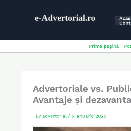
Skip
to
e-
Advertorial.ro
content
Acas
Cont
Prima pagină
»
Pos
Advertoriale vs. Publi
Avantaje și dezavanta
By
advertorial
/
5 ianuarie 2025