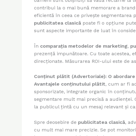
oameni sunt obișnuiți să vadă reclame la t
contribui la o mai bună memorare a brandu
eficientă în ceea ce privește segmentarea 
publicitatea clasică
poate fi o opțiune puter
sunt aspecte importante de luat în conside
În
comparația metodelor de marketing
,
pu
prezență impunătoare. Cu toate acestea, ef
direcționate. Măsurarea ROI-ului este de a
Conținut plătit (Advertoriale): O abordar
Avantajele conținutului plătit
, cum ar fi a
sponsorizate, integrate organic în conținu
segmentare mult mai precisă a audienței. Cu
la publicul țintă cu un mesaj relevant și ca
Spre deosebire de
publicitatea clasică
, ad
cu mult mai mare precizie. Se pot monitoriza