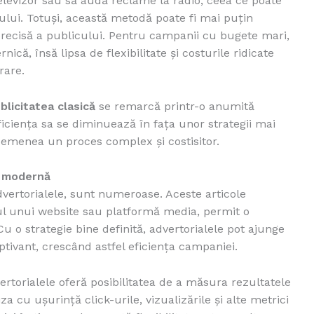
elevizor sau să audă reclame la radio, ceea ce poate
lui. Totuși, această metodă poate fi mai puțin
precisă a publicului. Pentru campanii cu bugete mari,
nică, însă lipsa de flexibilitate și costurile ridicate
rare.
blicitatea clasică
se remarcă printr-o anumită
iciența sa se diminuează în fața unor strategii mai
semenea un proces complex și costisitor.
e modernă
dvertorialele, sunt numeroase. Aceste articole
tul unui website sau platformă media, permit o
 o strategie bine definită, advertorialele pot ajunge
ptivant, crescând astfel eficiența campaniei.
vertorialele oferă posibilitatea de a măsura rezultatele
 cu ușurință click-urile, vizualizările și alte metrici