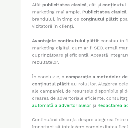
Atât
publicitatea clasică
, cât și
conținutul 
marketing mai ample.
Publicitatea clasică
brandului, în timp ce
conținutul plătit
poat
vizitatorii în clienți.
Avantajele conținutului plătit
constau în fl
marketing digital, cum ar fi SEO, email mark
cuprinzătoare și eficientă. Această integrar
rezultatelor.
În concluzie, o
comparație a metodelor de
conținutul plătit
au rolul lor. Alegerea cel
ale campaniei, de resursele disponibile și 
crearea de advertoriale eficiente, consultaț
automată a advertorialelor
și
Redactarea ad
Continuând discuția despre alegerea între c
important să înțelegem complexitatea fiecăr