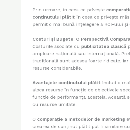
Prin urmare, în ceea ce privește
comparați
conținutului plătit
în ceea ce privește măsu
permit o mai bună înțelegere a ROI-ului și 
Costuri și Bugete: O Perspectivă Compara
Costurile asociate cu
publicitatea clasică
p
amploare națională sau internațională. Pre
tradițională sunt adesea foarte ridicate, i
resurse considerabile.
Avantajele conținutului plătit
includ o mai 
aloca resurse în funcție de obiectivele speci
funcție de performanța acesteia. Această s
cu resurse limitate.
O
comparație a metodelor de marketing
ev
crearea de conținut plătit pot fi similare 