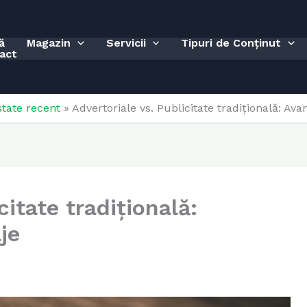
ă
Magazin
Servicii
Tipuri de Conținut
act
tate recent
»
Advertoriale vs. Publicitate tradițională: Ava
citate tradițională:
je