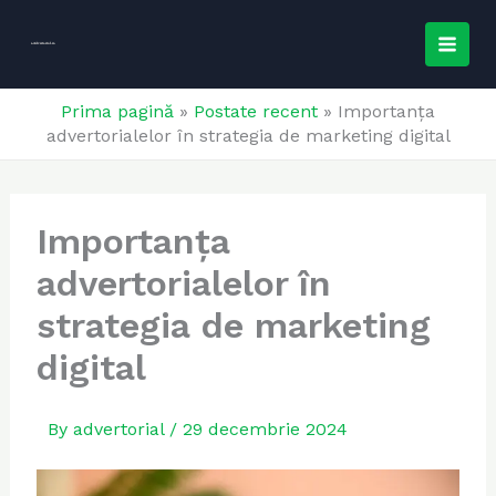
Skip
MAI
to
e-
Advertorial.ro
MEN
content
Prima pagină
»
Postate recent
»
Importanța
advertorialelor în strategia de marketing digital
Importanța
advertorialelor în
strategia de marketing
digital
By
advertorial
/
29 decembrie 2024