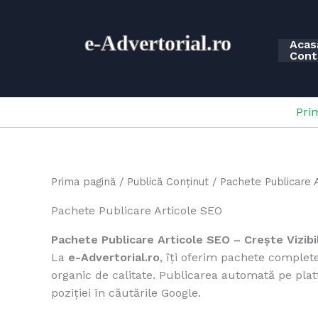
Skip
to
e-
Advertorial.ro
content
Acas
Cont
Pri
Prima pagină
/
Publică Conținut
/ Pachete Publicare 
Pachete Publicare Articole SEO
Pachete Publicare Articole SEO – Crește Vizibi
La
e-Advertorial.ro
, îți oferim pachete comple
organic de calitate. Publicarea automată pe plat
poziției în căutările Google.