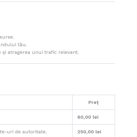
esurse.
andului tău.
 și atragerea unui trafic relevant.
Preț
60,00 lei
e-uri de autoritate.
250,00 lei