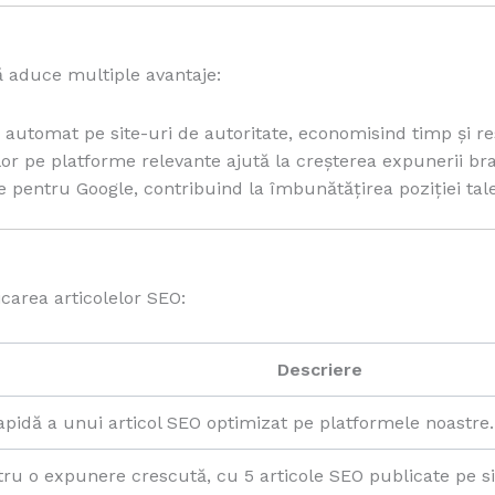
 aduce multiple avantaje:
e automat pe site-uri de autoritate, economisind timp și r
lelor pe platforme relevante ajută la creșterea expunerii br
e pentru Google, contribuind la îmbunătățirea poziției tale
carea articolelor SEO:
Descriere
apidă a unui articol SEO optimizat pe platformele noastre.
ru o expunere crescută, cu 5 articole SEO publicate pe sit