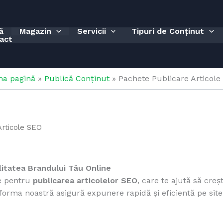
ă
Magazin
Servicii
Tipuri de Conținut
act
ma pagină
»
Publică Conținut
»
Pachete Publicare Articole
Articole SEO
litatea Brandului Tău Online
te pentru
publicarea articolelor SEO
, care te ajută să creșt
forma noastră asigură expunere rapidă și eficientă pe site