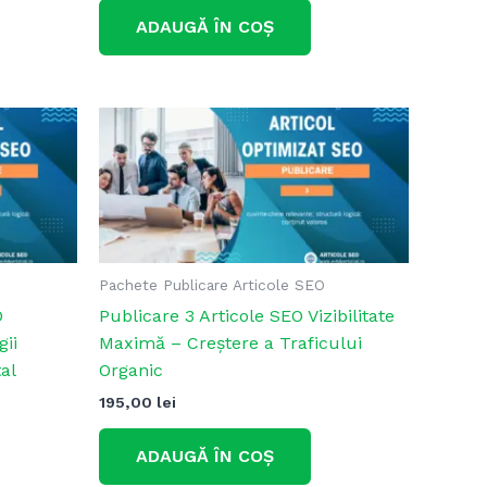
ADAUGĂ ÎN COȘ
Pachete Publicare Articole SEO
O
Publicare 3 Articole SEO Vizibilitate
gii
Maximă – Creștere a Traficului
al
Organic
195,00
lei
ADAUGĂ ÎN COȘ