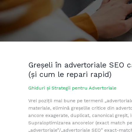
Greșeli în advertoriale SEO 
Greșeli
în
(și cum le repari rapid)
advertoriale
SEO
Ghiduri și Strategii pentru Advertoriale
care
Vrei poziții mai bune pe termenii „advertoriale
îți
materiale, elimină greșelile critice din adver
pot
ancore exagerate, duplicat, canonical greșit, i
„doborî”
Supraloptimizarea ancorelor (exact match pe
homepage-
„advertoriale”/„advertoriale SEO” exact-match,
ul