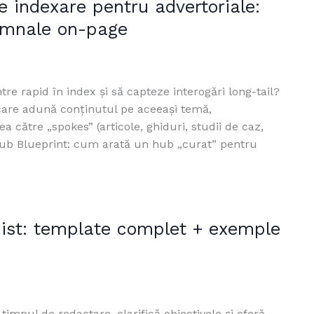
e indexare pentru advertoriale:
semnale on-page
ntre rapid în index și să capteze interogări long-tail?
care adună conținutul pe aceeași temă,
a către „spokes” (articole, ghiduri, studii de caz,
i-hub Blueprint: cum arată un hub „curat” pentru
onist: template complet + exemple
timpul de redactare, clarifică obiectivele și oferă