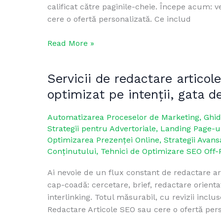
calificat către paginile-cheie. Începe acum:
cere o ofertă personalizată. Ce includ
Read More »
Servicii de redactare articol
Servicii
de
optimizat pe intenții, gata d
redactare
articole
Automatizarea Proceselor de Marketing
,
Ghid
SEO:
Strategii pentru Advertoriale
,
Landing Page-ur
conținut
Optimizarea Prezenței Online
,
Strategii Avans
original,
Conținutului
,
Tehnici de Optimizare SEO Off-
optimizat
Ai nevoie de un flux constant de redactare ar
pe
cap-coadă: cercetare, brief, redactare orient
intenții,
interlinking. Totul măsurabil, cu revizii incl
gata
Redactare Articole SEO sau cere o ofertă pers
de