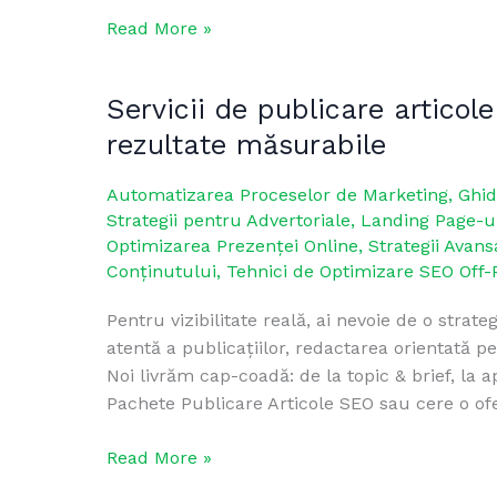
clasare
Read More »
Servicii de publicare articole
Servicii
de
rezultate măsurabile
publicare
articole
Automatizarea Proceselor de Marketing
,
Ghid
SEO:
Strategii pentru Advertoriale
,
Landing Page-ur
distribuție
Optimizarea Prezenței Online
,
Strategii Avans
controlată,
Conținutului
,
Tehnici de Optimizare SEO Off-
rezultate
Pentru vizibilitate reală, ai nevoie de o stra
măsurabile
atentă a publicațiilor, redactarea orientată pe
Noi livrăm cap-coadă: de la topic & brief, la a
Pachete Publicare Articole SEO sau cere o ofer
Read More »