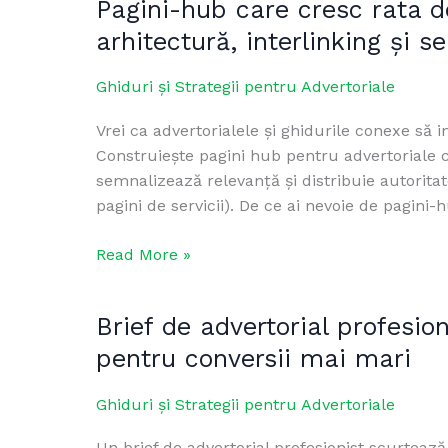
Pagini-hub care cresc rata d
Pagini-
hub
arhitectură, interlinking și 
care
cresc
Ghiduri și Strategii pentru Advertoriale
rata
Vrei ca advertorialele și ghidurile conexe să i
de
Construiește pagini hub pentru advertoriale 
indexare
semnalizează relevanță și distribuie autoritate
pentru
pagini de servicii). De ce ai nevoie de pagin
advertoriale:
arhitectură,
Read More »
interlinking
și
semnale
Brief de advertorial profesi
Brief
on-
de
pentru conversii mai mari
page
advertorial
profesionist:
Ghiduri și Strategii pentru Advertoriale
template
Un brief de advertorial profesionist scurtează 
complet