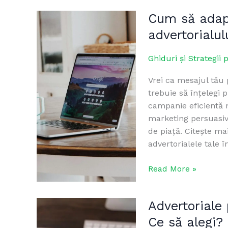
Cum să adapte
Cum
să
advertorialul
adaptezi
stilul
Ghiduri și Strategii 
de
Vrei ca mesajul tău 
scriere
trebuie să înțelegi 
al
campanie eficientă 
advertorialului
marketing persuasivă
la
de piață. Citește m
publicul
advertorialele tale 
țintă
Read More »
Advertoriale 
Advertoriale
plătite
Ce să alegi?