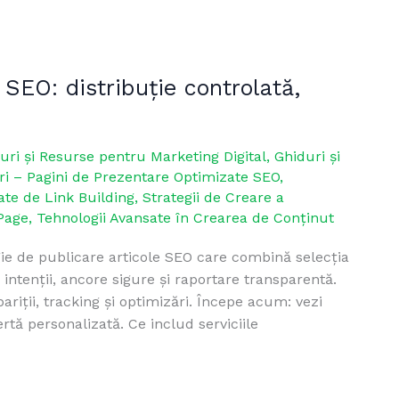
 SEO: distribuție controlată,
uri și Resurse pentru Marketing Digital
,
Ghiduri și
i – Pagini de Prezentare Optimizate SEO
,
ate de Link Building
,
Strategii de Creare a
Page
,
Tehnologii Avansate în Crearea de Conținut
tegie de publicare articole SEO care combină selecția
 intenții, ancore sigure și raportare transparentă.
pariții, tracking și optimizări. Începe acum: vezi
tă personalizată. Ce includ serviciile