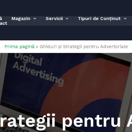
ă
Magazin
Servicii
Tipuri de Conținut
act
Prima pagină
»
Ghiduri și Strategii pentru Advertoriale
trategii pentru