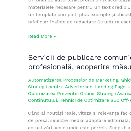
materialele necesare pentru un text credibil, 
+
un template complet, plus exemple și checklis
exemple
brief clar înainte de redactare Structura ese
pentru
conversii
Read More »
mai
mari
Servicii de publicare comunic
Servicii
de
profesională, acoperire măsu
publicare
comunicate
Automatizarea Proceselor de Marketing
,
Ghid
de
Strategii pentru Advertoriale
,
Landing Page-ur
presă:
Optimizarea Prezenței Online
,
Strategii Avans
distribuție
Conținutului
,
Tehnici de Optimizare SEO Off-
profesională,
Când ai noutăți reale, viteza și relevanța fa
acoperire
de presă: selecție media, adaptare editorială, 
măsurabilă
actualizări acolo unde este permis. Scopul: a