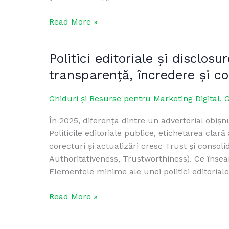
(și
Read More »
cum
le
repari
Politici editoriale și disclosu
Politici
rapid)
editoriale
transparență, încredere și c
și
disclosure
Ghiduri și Resurse pentru Marketing Digital
,
G
pentru
În 2025, diferența dintre un advertorial obișnu
advertoriale:
Politicile editoriale publice, etichetarea clar
transparență,
corecturi și actualizări cresc Trust și consol
încredere
Authoritativeness, Trustworthiness). Ce înseam
și
Elementele minime ale unei politici editoriale
conformitate
(ghid
Read More »
2025)