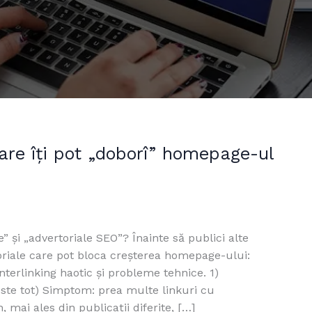
care îți pot „doborî” homepage-ul
” și „advertoriale SEO”? Înainte să publici alte
toriale care pot bloca creșterea homepage-ului:
nterlinking haotic și probleme tehnice. 1)
ste tot) Simptom: prea multe linkuri cu
 mai ales din publicații diferite, […]