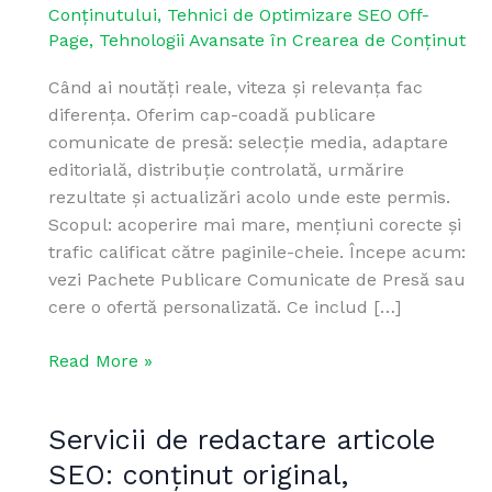
Conținutului
,
Tehnici de Optimizare SEO Off-
Page
,
Tehnologii Avansate în Crearea de Conținut
Când ai noutăți reale, viteza și relevanța fac
diferența. Oferim cap-coadă publicare
comunicate de presă: selecție media, adaptare
editorială, distribuție controlată, urmărire
rezultate și actualizări acolo unde este permis.
Scopul: acoperire mai mare, mențiuni corecte și
trafic calificat către paginile-cheie. Începe acum:
vezi Pachete Publicare Comunicate de Presă sau
cere o ofertă personalizată. Ce includ […]
Read More »
Servicii de redactare articole
Servicii
de
SEO: conținut original,
redactare