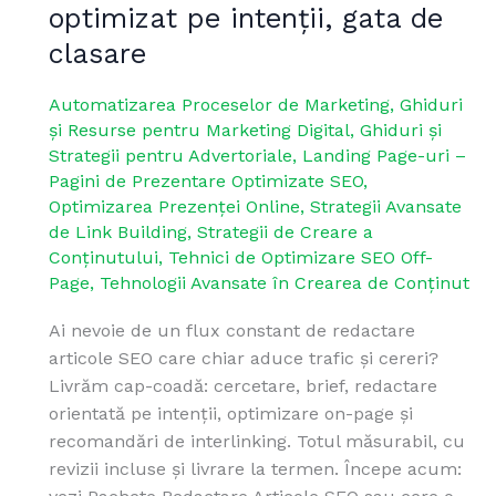
optimizat pe intenții, gata de
articole
clasare
SEO:
conținut
Automatizarea Proceselor de Marketing
,
Ghiduri
original,
și Resurse pentru Marketing Digital
,
Ghiduri și
optimizat
Strategii pentru Advertoriale
,
Landing Page-uri –
pe
Pagini de Prezentare Optimizate SEO
,
intenții,
Optimizarea Prezenței Online
,
Strategii Avansate
gata
de Link Building
,
Strategii de Creare a
de
Conținutului
,
Tehnici de Optimizare SEO Off-
clasare
Page
,
Tehnologii Avansate în Crearea de Conținut
Ai nevoie de un flux constant de redactare
articole SEO care chiar aduce trafic și cereri?
Livrăm cap-coadă: cercetare, brief, redactare
orientată pe intenții, optimizare on-page și
recomandări de interlinking. Totul măsurabil, cu
revizii incluse și livrare la termen. Începe acum: