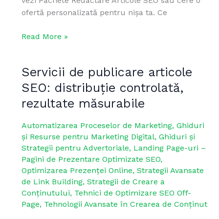
vezi Pachete Redactare Articole SEO sau cere o
ofertă personalizată pentru nișa ta. Ce
Read More »
Servicii de publicare articole
Servicii
de
SEO: distribuție controlată,
publicare
rezultate măsurabile
articole
SEO:
Automatizarea Proceselor de Marketing
,
Ghiduri
distribuție
și Resurse pentru Marketing Digital
,
Ghiduri și
controlată,
Strategii pentru Advertoriale
,
Landing Page-uri –
rezultate
Pagini de Prezentare Optimizate SEO
,
măsurabile
Optimizarea Prezenței Online
,
Strategii Avansate
de Link Building
,
Strategii de Creare a
Conținutului
,
Tehnici de Optimizare SEO Off-
Page
,
Tehnologii Avansate în Crearea de Conținut