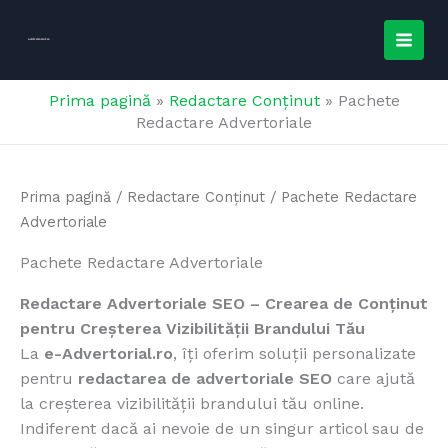
Skip
MAI
to
e-
Advertorial.ro
MEN
content
Prima pagină
»
Redactare Conținut
»
Pachete
Redactare Advertoriale
Prima pagină
/
Redactare Conținut
/ Pachete Redactare
Advertoriale
Pachete Redactare Advertoriale
Redactare Advertoriale SEO – Crearea de Conținut
pentru Creșterea Vizibilității Brandului Tău
La
e-Advertorial.ro
, îți oferim soluții personalizate
pentru
redactarea de advertoriale SEO
care ajută
la creșterea vizibilității brandului tău online.
Indiferent dacă ai nevoie de un singur articol sau de