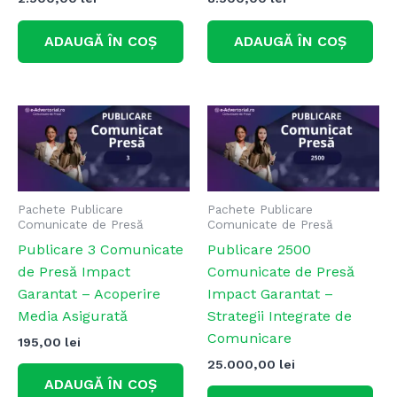
ADAUGĂ ÎN COȘ
ADAUGĂ ÎN COȘ
Pachete Publicare
Pachete Publicare
Comunicate de Presă
Comunicate de Presă
Publicare 3 Comunicate
Publicare 2500
de Presă Impact
Comunicate de Presă
Garantat – Acoperire
Impact Garantat –
Media Asigurată
Strategii Integrate de
Comunicare
195,00
lei
25.000,00
lei
ADAUGĂ ÎN COȘ