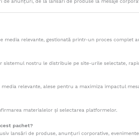
ri de anunțuri, de la lansări de produse la mesaje corporat
e media relevante, gestionată printr-un proces complet a
sistemul nostru le distribuie pe site-urile selectate, rapid
me media relevante, alese pentru a maximiza impactul mesa
firmarea materialelor și selectarea platformelor.
 acest pachet?
lusiv lansări de produse, anunțuri corporative, evenimente