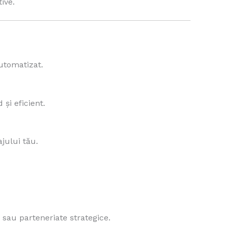
ive.
utomatizat.
 și eficient.
jului tău.
 sau parteneriate strategice.