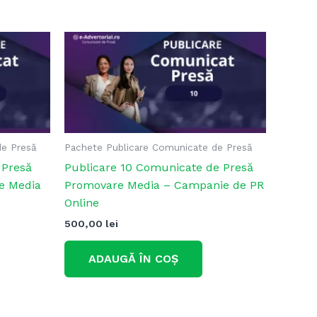
de Presă
Pachete Publicare Comunicate de Presă
 Presă
Publicare 10 Comunicate de Presă
re Media
Promovare Media – Campanie de PR
Online
500,00
lei
ADAUGĂ ÎN COȘ