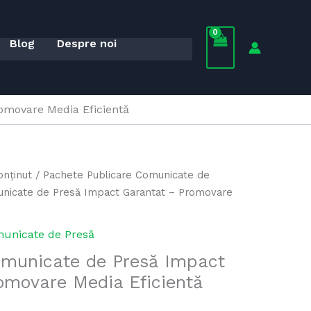
Blog
Despre noi
omovare Media Eficientă
onținut
/
Pachete Publicare Comunicate de
unicate de Presă Impact Garantat – Promovare
municate de Presă
omunicate de Presă Impact
omovare Media Eficientă