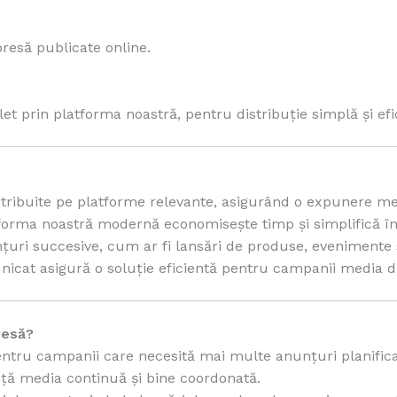
esă publicate online.
t prin platforma noastră, pentru distribuție simplă și efi
stribuite pe platforme relevante, asigurând o expunere me
forma noastră modernă economisește timp și simplifică în
uri succesive, cum ar fi lansări de produse, evenimente sa
icat asigură o soluție eficientă pentru campanii media di
resă?
ntru campanii care necesită mai multe anunțuri planificat
ță media continuă și bine coordonată.