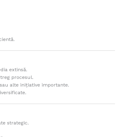
cientă.
dia extinsă.
treg procesul.
u alte inițiative importante.
versificate.
e strategic.