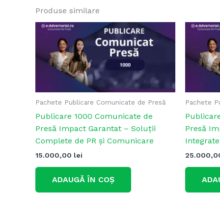
Produse similare
Pachete Publicare Comunicate de Presă
Pachete P
Publicare 1000 Comunicate de
Publicar
Presă Impact Garantat – Soluții
Presă Imp
Complete de PR și Comunicare
Integrat
15.000,00
lei
25.000,
ADAUGĂ ÎN COȘ
ADA