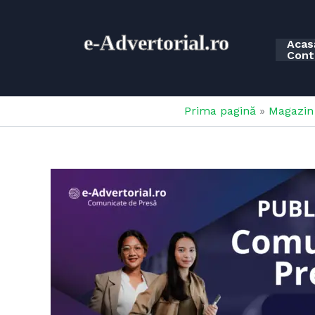
Skip
to
e-
Advertorial.ro
content
Acas
Cont
Prima pagină
»
Magazin