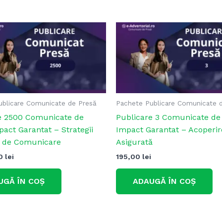
ublicare Comunicate de Presă
Pachete Publicare Comunicate 
e 2500 Comunicate de
Publicare 3 Comunicate de
act Garantat – Strategii
Impact Garantat – Acoperi
e de Comunicare
Asigurată
00
lei
195,00
lei
UGĂ ÎN COȘ
ADAUGĂ ÎN COȘ