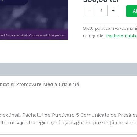
-
Promovare
-
+
A
Media
Eficientă
SKU:
publicare-5-comun
Categorie:
Pachete Publi
tat și Promovare Media Eficientă
te extinsă, Pachetul de Publicare 5 Comunicate de Presă e
e mesaje strategice și să își asigure o prezență constant