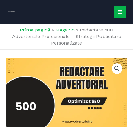
Skip
MAI
to
e-
Advertorial.ro
MEN
content
Prima pagină
»
Magazin
»
Redactare 500
Advertoriale Profesionale – Strategii Publicitare
Personalizate
Cantitate
Redactare
500
Advertoriale
Profesionale
-
Strategii
Publicitare
Personalizate