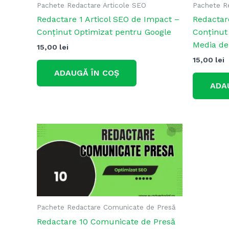
Pachete Redactare Articole SEO
Pachete R
Redactare 1 Articol SEO de Impact –
Redactar
Conținut Optimizat pentru Google
Conținut
Media de
15,00
lei
15,00
lei
ADAUGĂ ÎN COȘ
ADA
Pachete Redactare Comunicate de Presă
Redactare 10 Comunicate de Presă