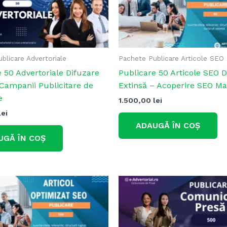
blicare Advertoriale
Pachete Publicare Articole SEO
 50 Advertoriale Difuzare
Publicare 50 Articole SEO D
 Campanii Publicitare de
Extinsă – Acoperire SEO M
e
1.500,00
lei
lei
ADAUGĂ ÎN COȘ
UGĂ ÎN COȘ