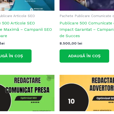
blicare Articole SEO
Pachete Publicare Comunicate 
e 500 Articole SEO
Publicare 500 Comunicate 
tate Maximă – Campanii SEO
Impact Garantat – Campani
oare
de Succes
lei
8.500,00
lei
UGĂ ÎN COȘ
ADAUGĂ ÎN COȘ