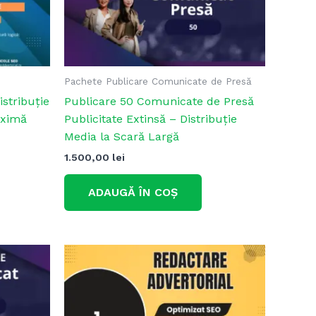
Pachete Publicare Comunicate de Presă
istribuție
Publicare 50 Comunicate de Presă
aximă
Publicitate Extinsă – Distribuție
Media la Scară Largă
1.500,00
lei
ADAUGĂ ÎN COȘ