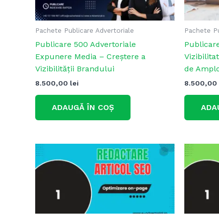
Pachete Publicare Advertoriale
Pachete Pu
Publicare 500 Advertoriale
Publicar
Expunere Media – Creștere a
Vizibili
Vizibilității Brandului
de Ampl
8.500,00
lei
8.500,00
ADAUGĂ ÎN COȘ
ADA