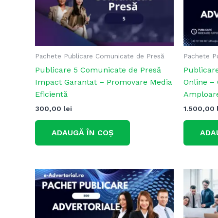
Pachete Publicare Comunicate de Presă
Pachete Pu
Publicare 5 Comunicate de Presă
Publicare
Impact Garantat – Promovare Media
Online –
Eficientă
Amploar
300,00
lei
1.500,00
ADAUGĂ ÎN COȘ
ADA