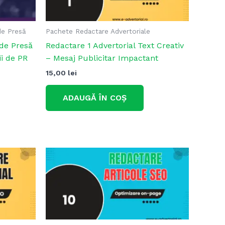
de Presă
Pachete Redactare Advertoriale
de Presă
Redactare 1 Advertorial Text Creativ
i de PR
– Mesaj Publicitar Impactant
15,00
lei
ADAUGĂ ÎN COȘ