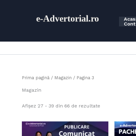
Skip
to
e-
Advertorial.ro
content
Acas
Cont
Prima pagină
/
Magazin
/ Pagina 3
Magazin
Afișez 27 - 39 din 66 de rezultate